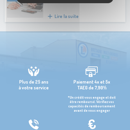
TARIFS
Lire la suite
Plus de 25 ans
Paiement 4x et 5x
à votre service
TAEG de 7,90%
*Un crédit vous engage et doit
être remboursé. Vérifiez vos
capacités de remboursement
avant de vous engager