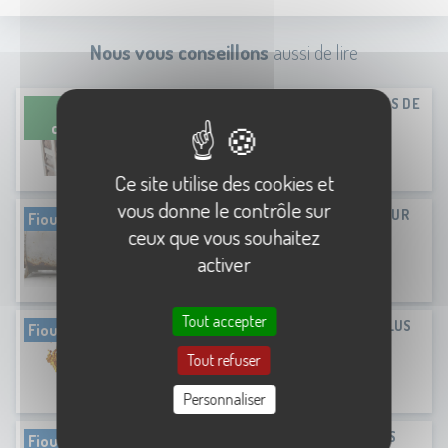
Nous vous conseillons
aussi de lire
NOUVELLE REFERENCE : VOTRE BOIS DE
Bois de
CHAUFFAGE 50 CM
chauffage
Lire la suite
Ce site utilise des cookies et
vous donne le contrôle sur
CUVE A FIOUL : CE QUE DIT LA LOI SUR
Fioul
L'ABANDON
ceux que vous souhaitez
activer
Lire la suite
Tout accepter
LES AVANTAGES DU FIOUL QUALY PLUS
Fioul
Tout refuser
Lire la suite
Personnaliser
TRANSPARENCE MAXIMALE SUR NOS
Fioul