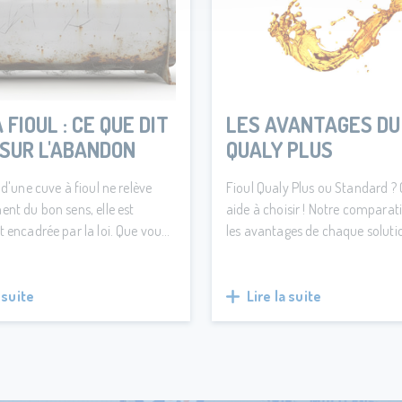
 FIOUL : CE QUE DIT
LES AVANTAGES DU
 SUR L'ABANDON
QUALY PLUS
 d'une cuve à fioul ne relève
Fioul Qualy Plus ou Standard ?
ent du bon sens, elle est
aide à choisir ! Notre comparat
t encadrée par la loi. Que vous
les avantages de chaque soluti
 prolonger sa durée de vie ou
l'option la plus économique à ce
arer, voici les règles de
offre protection renforcée, meil
respecter.
rendement et résistance au fro
 suite
Lire la suite
votre installation.