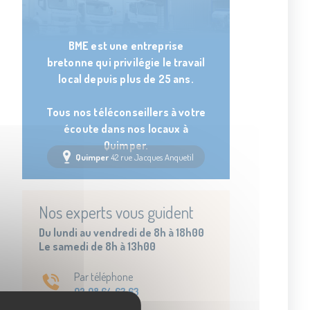
BME est une entreprise
bretonne qui privilégie le travail
local depuis plus de 25 ans.
Tous nos téléconseillers à votre
écoute dans nos locaux à
Quimper.
Quimper
42 rue Jacques Anquetil
Nos experts vous guident
Du lundi au vendredi de 8h à 18h00
Le samedi de 8h à 13h00
Par téléphone
02 98 64 63 63