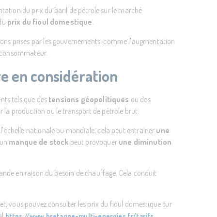
ntation du prix du baril de pétrole sur le marché
 du
prix du fioul domestique
.
sions prises par les gouvernements, comme l'augmentation
le consommateur.
re en considération
nts tels que des
tensions géopolitiques
ou des
 la production ou le transport de pétrole brut.
l'échelle nationale ou mondiale, cela peut entraîner
une
 un
manque de stock
peut provoquer
une diminution
mande en raison du besoin de chauffage. Cela conduit
et, vous pouvez consulter les prix du fioul domestique sur
al
https://www.bretagne-multi-energies.fr/tarifs