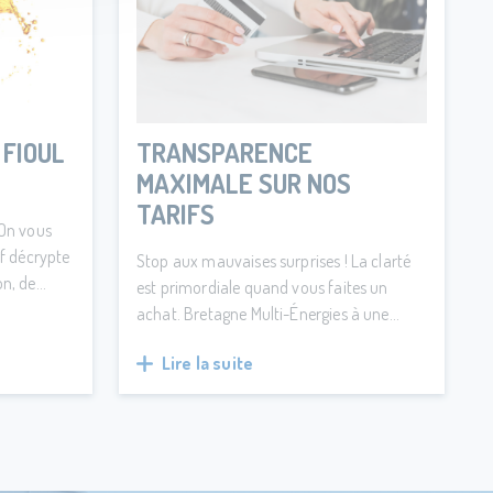
 FIOUL
TRANSPARENCE
MAXIMALE SUR NOS
TARIFS
 On vous
if décrypte
Stop aux mauvaises surprises ! La clarté
on, de
est primordiale quand vous faites un
lle qui
achat. Bretagne Multi-Énergies à une
leur
règle d'or ; Tous les prix affichés sur notre
id pour
Lire la suite
site incluent systématiquement les frais
de livraison.