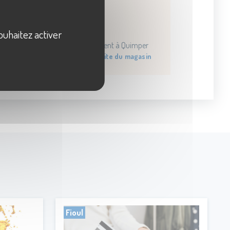
Par email
Écrivez-nous
ouhaitez activer
Notre service client à Quimper
Découvrez le site du magasin
Fioul