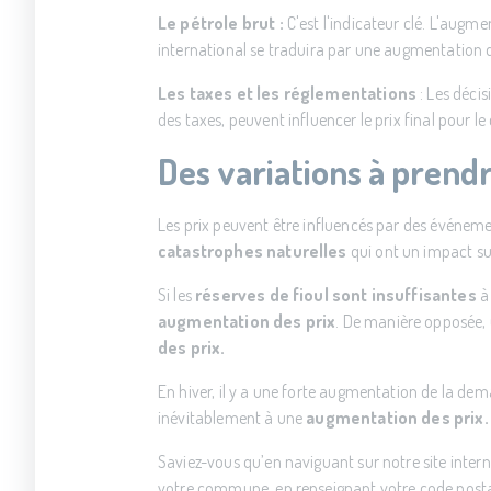
Le pétrole brut :
C'est l'indicateur clé. L'augme
international se traduira par une augmentation
Les taxes et les réglementations
: Les déci
des taxes, peuvent influencer le prix final pour 
Des variations à prend
Les prix peuvent être influencés par des événeme
catastrophes naturelles
qui ont un impact sur
Si les
réserves de fioul sont insuffisantes
à 
augmentation des prix
. De manière opposée,
des prix.
En hiver, il y a une forte augmentation de la de
inévitablement à une
augmentation des prix.
Saviez-vous qu’en naviguant sur notre site intern
votre commune, en renseignant votre code post