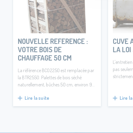
NOUVELLE REFERENCE :
CUVE A
VOTRE BOIS DE
LA LOI
CHAUFFAGE 50 CM
L'entretien
pas seulem
La référence BCO2250 est remplacée par
strictemen
la BTR2550. Palettes de bois séché
souhaitiez
naturellement, bûches 50 cm, environ 90
vous en sép
% chêne, classé G1. Stockage extérieur 3
sécurité à 
Lire la suite
Lire la
à 6 mois avant utilisation.