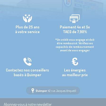
Plus de 25 ans
Paiement 4x et 5x
à votre service
TAEG de 7,90%
*Un crédit vous engage et doit
être remboursé. Vérifiez vos
capacités de remboursement
avant de vous engager
Contactez nos conseillers
Les énergies
basés à Quimper
au meilleur prix
Quimper
42 rue Jacques Anquetil
Abonnez-vous à notre newsletter