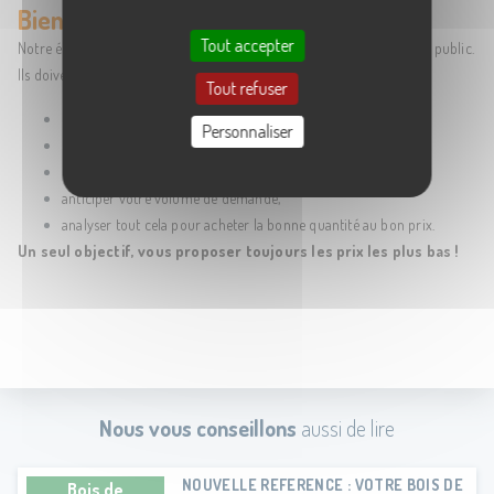
Bien acheter, un travail au quotidien
Tout accepter
Notre équipe, nos acheteurs exercent un métier peu connu du grand public.
Ils doivent :
Tout refuser
connaître les enjeux du marché pétrolier,
Personnaliser
scruter la météo,
observer la concurrence,
anticiper votre volume de demande,
analyser tout cela pour acheter la bonne quantité au bon prix.
Un seul objectif, vous proposer toujours les prix les plus bas !
Nous vous conseillons
aussi de lire
NOUVELLE REFERENCE : VOTRE BOIS DE
Bois de