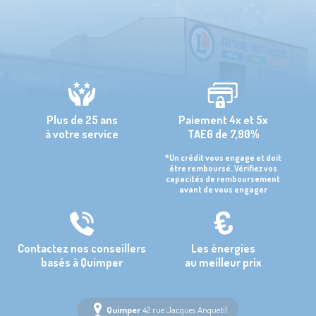
Plus de 25 ans
Paiement 4x et 5x
à votre service
TAEG de 7,90%
*Un crédit vous engage et doit
être remboursé. Vérifiez vos
capacités de remboursement
avant de vous engager
Contactez nos conseillers
Les énergies
basés à Quimper
au meilleur prix
Quimper
42 rue Jacques Anquetil