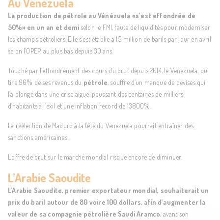
Au Vénézuela
La production de pétrole au Vénézuela «s’est effondrée de
50%» en un an et demi
selon le FMI, faute de liquidités pour moderniser
les champs pétroliers. Elle s’est établie à 1,5 million de barils par jour en avril
selon l’OPEP, au plus bas depuis 30 ans.
Touché par l’effondrement des cours du brut depuis 2014, le Venezuela, qui
tire 96% de ses revenus du
pétrole
, souffre d’un manque de devises qui
l’a plongé dans une crise aiguë, poussant des centaines de milliers
d’habitants à l’exil et une inflation record de 13800%.
La réélection de Maduro à la tête du Venezuela pourrait entraîner des
sanctions américaines.
L’offre de brut sur le marché mondial risque encore de diminuer.
L’Arabie Saoudite
L’Arabie Saoudite, premier exportateur mondial, souhaiterait un
prix du baril autour de 80 voire 100 dollars, afin d’augmenter la
valeur de sa compagnie pétrolière Saudi Aramco
, avant son