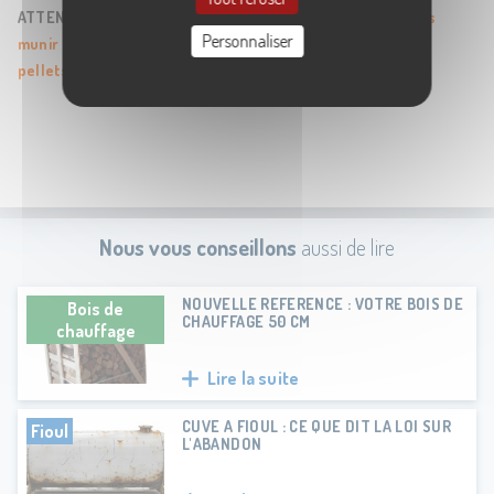
ATTENTION
: Si vous optez pour du pellet en vrac,
pensez à vous
Personnaliser
munir de sacs ou de seaux pour récupérer et stocker vos
pellets
.
Nous vous conseillons
aussi de lire
NOUVELLE REFERENCE : VOTRE BOIS DE
Bois de
CHAUFFAGE 50 CM
chauffage
Lire la suite
CUVE A FIOUL : CE QUE DIT LA LOI SUR
Fioul
L'ABANDON