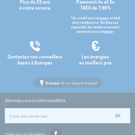
Plus de 25 ans
Paiement 4x et 5x
à votre service
TAEG de 7,90%
*Un crédit vous engage et doit
être remboursé. Vérifiez vos
capacités de remboursement
avant de vous engager
Contactez nos conseillers
Les énergies
basés à Quimper
au meilleur prix
Quimper
42 rue Jacques Anquetil
Abonnez-vous à notre newsletter
OK
Suivez-nous sur les réseaux