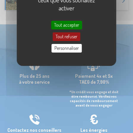
Prix du
Gasoil non routier
activer
Tout accepter
Tout refuser
Personnaliser
Plus de 25 ans
Paiement 4x et 5x
à votre service
TAEG de 7,90%
*Un crédit vous engage et doit
être remboursé. Vérifiez vos
capacités de remboursement
avant de vous engager
Contactez nos conseillers
Les énergies