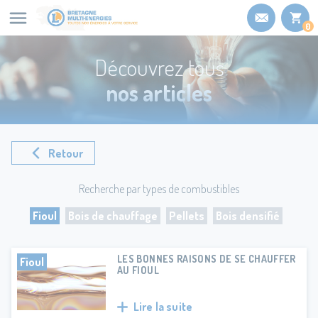
Panneau de gestion des cookies
0
Découvrez tous
nos articles
Retour
Recherche par types de combustibles
Fioul
Bois de chauffage
Pellets
Bois densifié
LES BONNES RAISONS DE SE CHAUFFER
Fioul
AU FIOUL
Lire la suite