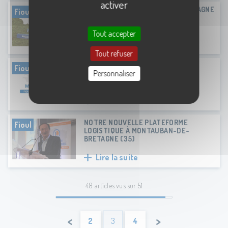
activer
LE FILM INSTITUTIONNEL DE BRETAGNE
Fioul
MULTI-ÉNERGIES
Tout accepter
Lire la suite
Tout refuser
BILLBOARD MÉTÉO FRANCE 3
Fioul
Personnaliser
Lire la suite
NOTRE NOUVELLE PLATEFORME
Fioul
LOGISTIQUE À MONTAUBAN-DE-
BRETAGNE (35)
Lire la suite
48 articles vus sur 51
<
>
2
3
4